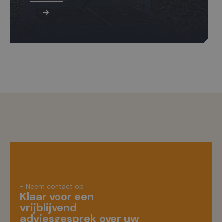
- Neem contact op
Klaar voor een
vrijblijvend
adviesgesprek over uw