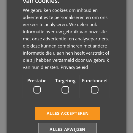
van cookies.
We gebruiken cookies om inhoud en
advertenties te personaliseren en om ons
HOE HET WERKT
verkeer te analyseren. We delen ook
In drie stappen naar
informatie over uw gebruik van onze site
met onze advertentie- en analysepartners,
zorgeloos ICT-beheer
die deze kunnen combineren met andere
informatie die u aan hen heeft verstrekt of
die zij hebben verzameld door uw gebruik
van hun diensten.
Privacybeleid
1
Prestatie
Targeting
Functioneel
Analyse
Wij inventariseren uw huidige ICT-omgeving, wensen en
knelpunten.
ALLES ACCEPTEREN
ALLES AFWIJZEN
2