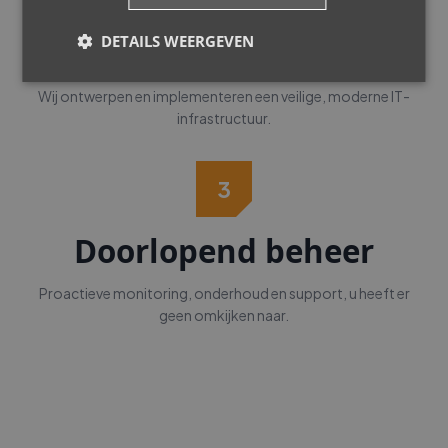
DETAILS WEERGEVEN
Implementatie
Wij ontwerpen en implementeren een veilige, moderne IT-
infrastructuur.
3
Doorlopend beheer
Proactieve monitoring, onderhoud en support, u heeft er
geen omkijken naar.