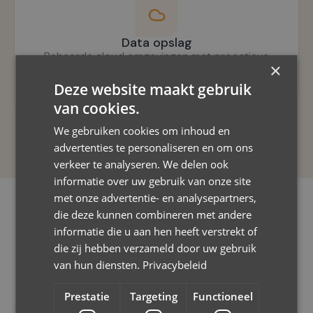
Data opslag
Beheerde cloud omgevingen met proactieve
×
monitoring.
Deze website maakt gebruik
van cookies.
We gebruiken cookies om inhoud en
advertenties te personaliseren en om ons
verkeer te analyseren. We delen ook
informatie over uw gebruik van onze site
met onze advertentie- en analysepartners,
die deze kunnen combineren met andere
informatie die u aan hen heeft verstrekt of
die zij hebben verzameld door uw gebruik
VOORDELEN
van hun diensten.
Privacybeleid
Waarom OMNI Networks als
CSP?
Prestatie
Targeting
Functioneel
Toegang tot Microsoft technologie