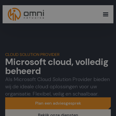
Skip
to
main
content
CLOUD SOLUTION PROVIDER
Microsoft cloud, volledig
beheerd
Als Microsoft Cloud Solution Provider bieden
wij de ideale cloud oplossingen voor uw
organisatie. Flexibel, veilig en schaalbaar.
Plan een adviesgesprek
Bekijk onze diensten