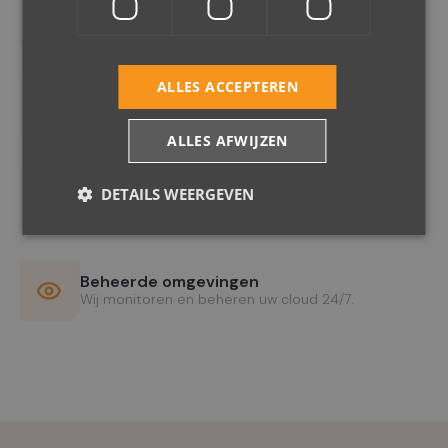
Directe toegang tot het volledige Microsoft cloud
portfolio.
Beveiliging en beheer
ALLES ACCEPTEREN
Wij beheren de beveiliging en compliance van uw
cloud omgeving.
ALLES AFWIJZEN
Schaalbare infrastructuur
DETAILS WEERGEVEN
Groei mee zonder grote investeringen vooraf.
Beheerde omgevingen
Wij monitoren en beheren uw cloud 24/7.